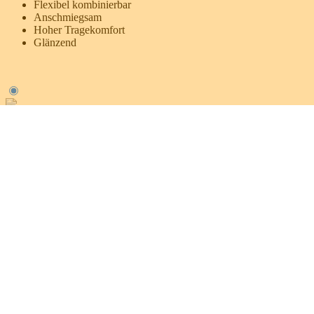
Flexibel kombinierbar
Anschmiegsam
Hoher Tragekomfort
Glänzend
Anschrift
Max-Eyth-Str. 2
71665 Vaihingen/Enz
GERMANY
Kontakt