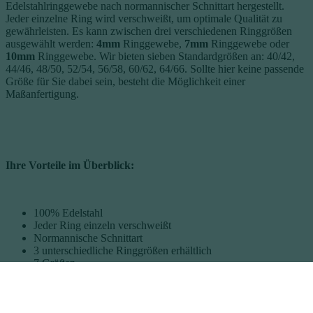
Edelstahlringgewebe nach normannischer Schnittart
hergestellt.
Jeder einzelne Ring wird verschweißt, um optimale Qualität zu
gewährleisten. Es kann zwischen drei verschiedenen Ringgrößen
ausgewählt werden:
4mm
Ringgewebe,
7mm
Ringgewebe oder
10mm
Ringgewebe. Wir bieten sieben Standardgrößen an: 40/42,
44/46, 48/50, 52/54, 56/58, 60/62, 64/66. Sollte hier keine passende
Größe für Sie dabei sein, besteht die Möglichkeit einer
Maßanfertigung.
Ihre Vorteile im Überblick:
100% Edelstahl
Jeder Ring einzeln verschweißt
Normannische Schnittart
3 unterschiedliche Ringgrößen erhältlich
7 Größen